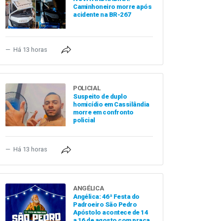
Caminhoneiro morre após
acidente na BR-267
Há 13 horas
POLICIAL
Suspeito de duplo
homicídio em Cassilândia
morre em confronto
policial
Há 13 horas
ANGÉLICA
Angélica: 46ª Festa do
Padroeiro São Pedro
Apóstolo acontece de 14
a 16 de agosto com praça