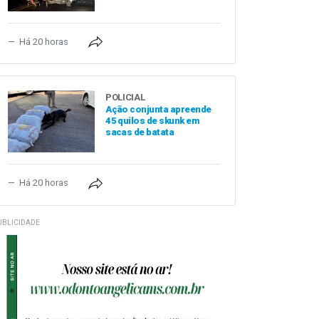
Há 20 horas
POLICIAL
Ação conjunta apreende
45 quilos de skunk em
sacas de batata
Há 20 horas
UBLICIDADE