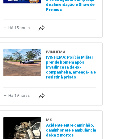
de alimentação e Show de
Prêmios
Há 15 horas
IVINHEMA
IVINHEMA: Polícia Militar
prende homem após
invadir casa da ex-
companheira, ameaçá-la e
resistir à prisão
Há 19 horas
MS
Acidente entre caminhão,
caminhonete e ambulância
deixa 2 mortos