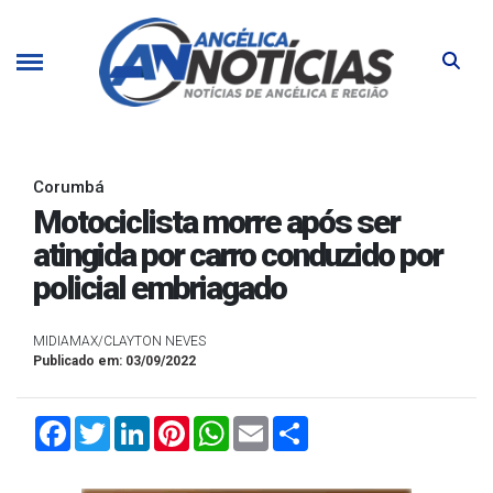
Corumbá
Motociclista morre após ser
atingida por carro conduzido por
policial embriagado
MIDIAMAX/CLAYTON NEVES
Publicado em: 03/09/2022
Facebook
Twitter
LinkedIn
Pinterest
WhatsApp
Email
Compartilhar