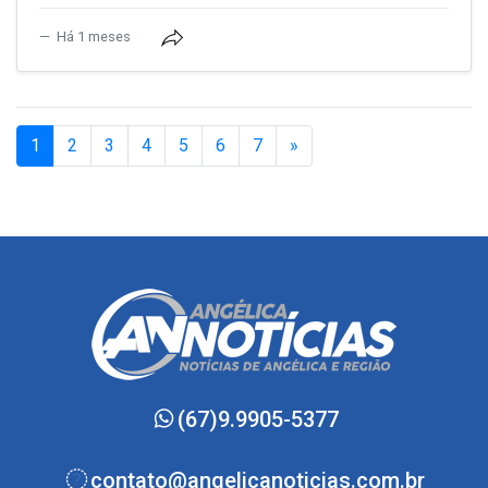
Há 1 meses
(current)
1
2
3
4
5
6
7
»
(67)9.9905-5377
contato@angelicanoticias.com.br