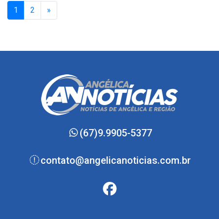
(current)
1
2
»
(67)9.9905-5377
contato@angelicanoticias.com.br