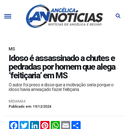
MS
Idoso é assassinado a chutes e
pedradas por homem que alega
‘feitiçaria’ em MS
O autor foi preso e disse que a motivação seria porque o
idoso havia ameaçado fazer feitiçaria
MIDIAMAX
Publicado em: 19/12/2024
Facebook
Twitter
LinkedIn
Pinterest
WhatsApp
Email
Compartilhar