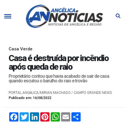
Casa Verde
Casa é destruída por incêndio
após queda de raio
Proprietário contou que havia acabado de sair de casa
quando escutou o barulho do raio e trovão
PORTAL ANGéLICA/MIRIAN MACHADO / CAMPO GRANDE NEWS
Publicado em: 16/08/2022
Facebook
Twitter
LinkedIn
Pinterest
WhatsApp
Email
Compartilhar