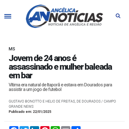
MS
Jovem de 24 anos é
assassinado e mulher baleada
em bar
Vítima era natural de Itaporã e estava em Dourados para
assistir a um jogo de futebol
GUSTAVO BONOTTO E HELIO DE FREITAS, DE DOURADOS / CAMPO
GRANDE NEWS
Publicado em: 22/01/2025
Facebook
Twitter
LinkedIn
Pinterest
WhatsApp
Email
Compartilhar