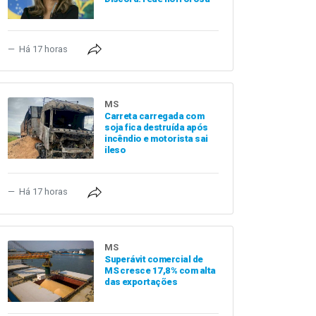
Há 17 horas
MS
Carreta carregada com
soja fica destruída após
incêndio e motorista sai
ileso
Há 17 horas
MS
Superávit comercial de
MS cresce 17,8% com alta
das exportações