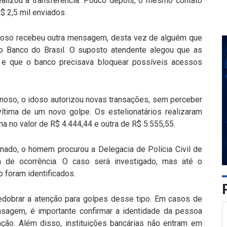
alizou a transferência. Pouco depois, o mesmo contato
$ 2,5 mil enviados.
idoso recebeu outra mensagem, desta vez de alguém que
o Banco do Brasil. O suposto atendente alegou que as
e que o banco precisava bloquear possíveis acessos
inoso, o idoso autorizou novas transações, sem perceber
ítima de um novo golpe. Os estelionatários realizaram
ma no valor de R$ 4.444,44 e outra de R$ 5.555,55.
nado, o homem procurou a Delegacia de Polícia Civil de
m de ocorrência. O caso será investigado, mas até o
 foram identificados.
 redobrar a atenção para golpes desse tipo. Em casos de
nsagem, é importante confirmar a identidade da pessoa
sação. Além disso, instituições bancárias não entram em