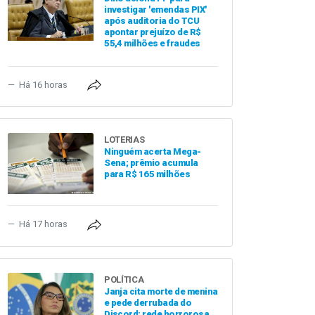
investigar 'emendas PIX'
após auditoria do TCU
apontar prejuízo de R$
55,4 milhões e fraudes
Há 16 horas
LOTERIAS
Ninguém acerta Mega-
Sena; prêmio acumula
para R$ 165 milhões
Há 17 horas
POLÍTICA
Janja cita morte de menina
e pede derrubada do
Discord: rede horrorosa