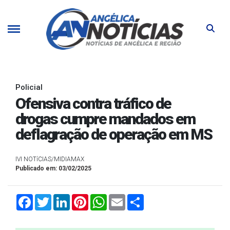
Policial
Ofensiva contra tráfico de
drogas cumpre mandados em
deflagração de operação em MS
IVI NOTíCIAS/MIDIAMAX
Publicado em: 03/02/2025
Facebook
Twitter
LinkedIn
Pinterest
WhatsApp
Email
Compartilhar