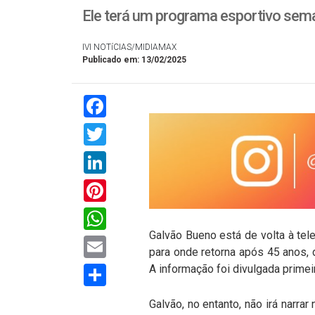
Ele terá um programa esportivo seman
IVI NOTíCIAS/MIDIAMAX
Publicado em: 13/02/2025
Facebook
Twitter
LinkedIn
Pinterest
WhatsApp
Galvão Bueno está de volta à tel
Email
para onde retorna após 45 anos, 
Compartilhar
A informação foi divulgada primei
Galvão, no entanto, não irá narr