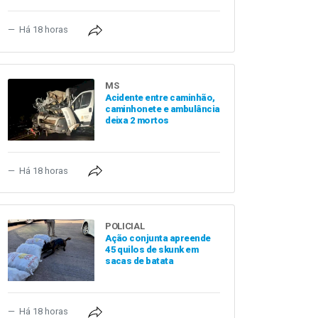
Há 18 horas
MS
Acidente entre caminhão,
caminhonete e ambulância
deixa 2 mortos
Há 18 horas
POLICIAL
Ação conjunta apreende
45 quilos de skunk em
sacas de batata
Há 18 horas