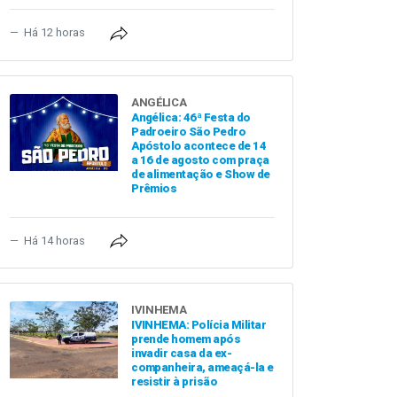
Há 12 horas
ANGÉLICA
Angélica: 46ª Festa do
Padroeiro São Pedro
Apóstolo acontece de 14
a 16 de agosto com praça
de alimentação e Show de
Prêmios
Há 14 horas
IVINHEMA
IVINHEMA: Polícia Militar
prende homem após
invadir casa da ex-
companheira, ameaçá-la e
resistir à prisão