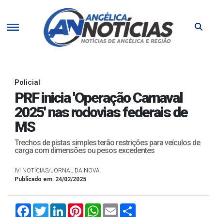
Policial
PRF inicia 'Operação Carnaval
2025' nas rodovias federais de
MS
Trechos de pistas simples terão restrições para veículos de
carga com dimensões ou pesos excedentes
IVI NOTíCIAS/JORNAL DA NOVA
Publicado em: 24/02/2025
Facebook
Twitter
LinkedIn
Pinterest
WhatsApp
Email
Compartilhar