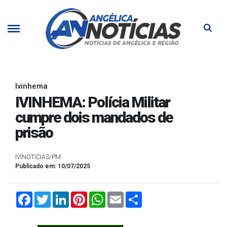
Ivinhema
IVINHEMA: Polícia Militar
cumpre dois mandados de
prisão
IVINOTICIAS/PM
Publicado em: 10/07/2025
Facebook
Twitter
LinkedIn
Pinterest
WhatsApp
Email
Compartilhar