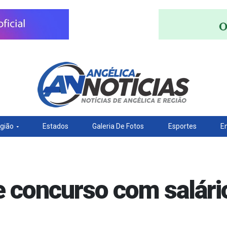
gião
Estados
Galeria De Fotos
Esportes
E
re concurso com salário