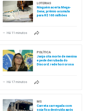
LOTERIAS
Ninguém acerta Mega-
Sena; prêmio acumula
para R$ 165 milhões
Há 11 minutos
POLÍTICA
Janja cita morte de menina
e pede derrubada do
Discord: rede horrorosa
Há 17 minutos
MS
Carreta carregada com
soja fica destruída após