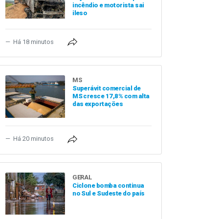
incêndio e motorista sai
ileso
Há 18 minutos
MS
Superávit comercial de
MS cresce 17,8% com alta
das exportações
Há 20 minutos
GERAL
Ciclone bomba continua
no Sul e Sudeste do país