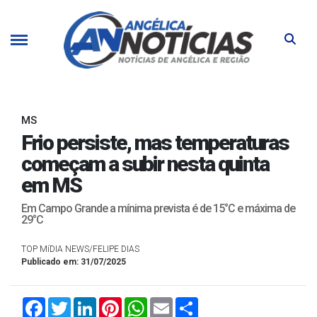
MS
Frio persiste, mas temperaturas
começam a subir nesta quinta
em MS
Em Campo Grande a mínima prevista é de 15°C e máxima de
29°C
TOP MíDIA NEWS/FELIPE DIAS
Publicado em: 31/07/2025
Facebook
Twitter
LinkedIn
Pinterest
WhatsApp
Email
Compartilhar