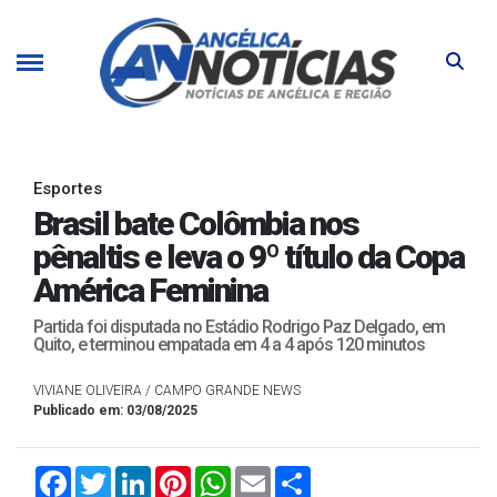
Esportes
Brasil bate Colômbia nos
pênaltis e leva o 9º título da Copa
América Feminina
Partida foi disputada no Estádio Rodrigo Paz Delgado, em
Quito, e terminou empatada em 4 a 4 após 120 minutos
VIVIANE OLIVEIRA / CAMPO GRANDE NEWS
Publicado em: 03/08/2025
Facebook
Twitter
LinkedIn
Pinterest
WhatsApp
Email
Compartilhar