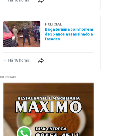
Há 18 horas
POLICIAL
Briga termina com homem
de 35 anos assassinado a
facadas
Há 18 horas
UBLICIDADE