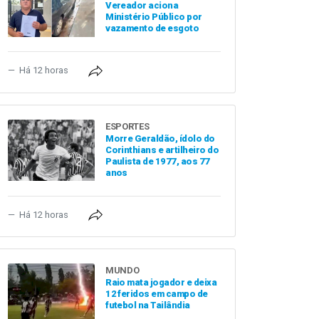
Vereador aciona
Ministério Público por
vazamento de esgoto
Há 12 horas
ESPORTES
Morre Geraldão, ídolo do
Corinthians e artilheiro do
Paulista de 1977, aos 77
anos
Há 12 horas
MUNDO
Raio mata jogador e deixa
12 feridos em campo de
futebol na Tailândia