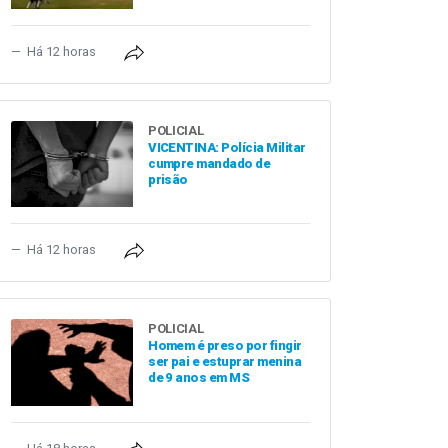
Há 12 horas
POLICIAL
VICENTINA: Polícia Militar
cumpre mandado de
prisão
Há 12 horas
POLICIAL
Homem é preso por fingir
ser pai e estuprar menina
de 9 anos em MS