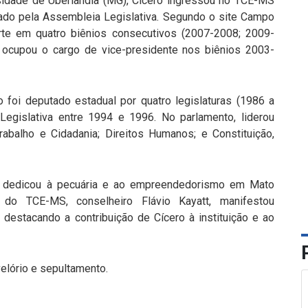
sidade de Uberlândia (MG), Cícero ingressou no TCE-MS
ado pela Assembleia Legislativa. Segundo o site Campo
rte em quatro biênios consecutivos (2007-2008; 2009-
ocupou o cargo de vice-presidente nos biênios 2003-
ro foi deputado estadual por quatro legislaturas (1986 a
Legislativa entre 1994 e 1996. No parlamento, liderou
abalho e Cidadania; Direitos Humanos; e Constituição,
se dedicou à pecuária e ao empreendedorismo em Mato
do TCE-MS, conselheiro Flávio Kayatt, manifestou
 destacando a contribuição de Cícero à instituição e ao
elório e sepultamento.