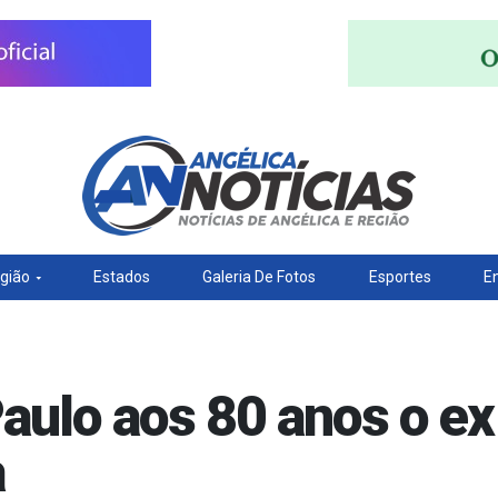
gião
Estados
Galeria De Fotos
Esportes
E
aulo aos 80 anos o e
a