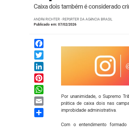
Caixa dois também é considerado crim
ANDRé RICHTER - REPóRTER DA AGêNCIA BRASIL
Publicado em: 07/02/2026
Facebook
Twitter
LinkedIn
Pinterest
WhatsApp
Por unanimidade, o Supremo Trib
Email
prática de caixa dois nas camp
Compartilhar
improbidade administrativa.
Com o entendimento formado p