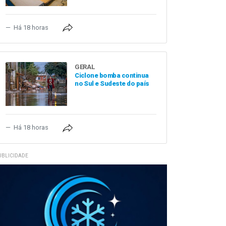
Há 18 horas
GERAL
Ciclone bomba continua
no Sul e Sudeste do país
Há 18 horas
UBLICIDADE