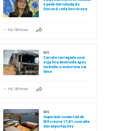
e pede derrubada do
Discord: rede horrorosa
Há 18 horas
MS
Carreta carregada com
soja fica destruída após
incêndio e motorista sai
ileso
Há 18 horas
MS
Superávit comercial de
MS cresce 17,8% com alta
das exportações