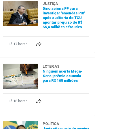
JUSTIÇA
Dino aciona PF para
investigar 'emendas PIX'
após auditoria do TCU
apontar prejuízo de R$
55,4 milhões e fraudes
Há 17 horas
LOTERIAS
Ninguém acerta Mega-
Sena; prêmio acumula
para R$ 165 milhões
Há 18 horas
POLÍTICA
Janja cita morte de menina