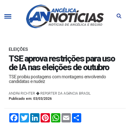
ELEIÇÕES
TSE aprova restrições para uso
de IA nas eleições de outubro
TSE proibiu postagens com montagens envolvendo
candidatas e nudez
ANDRé RICHTER � REPóRTER DA AGêNCIA BRASIL
Publicado em: 03/03/2026
Facebook
Twitter
LinkedIn
Pinterest
WhatsApp
Email
Compartilhar