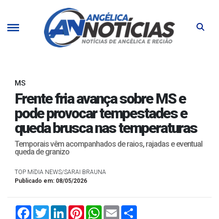
MS
Frente fria avança sobre MS e
pode provocar tempestades e
queda brusca nas temperaturas
Temporais vêm acompanhados de raios, rajadas e eventual
queda de granizo
TOP MíDIA NEWS/SARAI BRAUNA
Publicado em: 08/05/2026
Facebook
Twitter
LinkedIn
Pinterest
WhatsApp
Email
Compartilhar