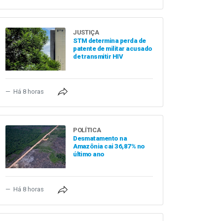
JUSTIÇA
STM determina perda de
patente de militar acusado
de transmitir HIV
Há 8 horas
POLÍTICA
Desmatamento na
Amazônia cai 36,87% no
último ano
Há 8 horas