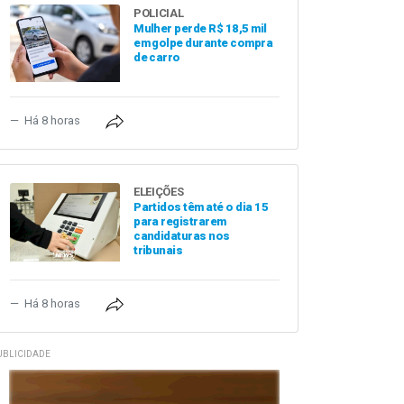
POLICIAL
Mulher perde R$ 18,5 mil
em golpe durante compra
de carro
Há 8 horas
ELEIÇÕES
Partidos têm até o dia 15
para registrarem
candidaturas nos
tribunais
Há 8 horas
UBLICIDADE