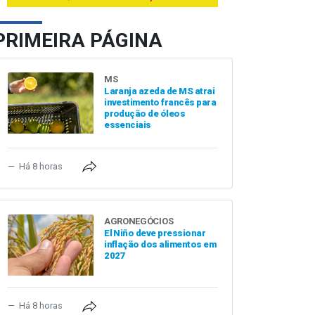
PRIMEIRA PÁGINA
MS
Laranja azeda de MS atrai
investimento francês para
produção de óleos
essenciais
Há 8 horas
AGRONEGÓCIOS
El Niño deve pressionar
inflação dos alimentos em
2027
Há 8 horas