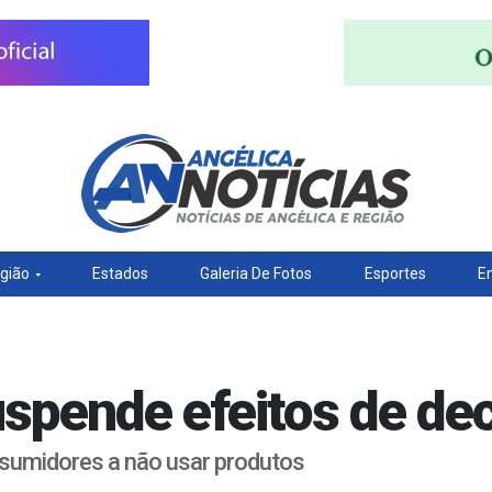
gião
Estados
Galeria De Fotos
Esportes
E
uspende efeitos de de
nsumidores a não usar produtos