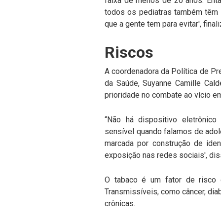
faixa de menos de 20 anos. Entã
todos os pediatras também têm 
que a gente tem para evitar', final
Riscos
A coordenadora da Política de Pre
da Saúde, Suyanne Camille Calde
prioridade no combate ao vício em
“Não há dispositivo eletrônic
sensível quando falamos de adol
marcada por construção de iden
exposição nas redes sociais', di
O tabaco é um fator de risco
Transmissíveis, como câncer, dia
crônicas.