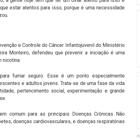
o, a gente hoje tem que ter um olhar atento para isso e
que estar atentos para isso, porque é uma necessidade
izou.
venção e Controle do Câncer Infantojuvenil do Ministério
ira Monteiro, defendeu que prevenir a iniciação é uma
 nicotina.
o para fumar seguro. Esse é um ponto especialmente
escentes e adultos jovens. Trata-se de uma fase da vida
tidade, pertencimento social, experimentação e grande
sse.
 em comum para as principais Doenças Crônicas Não
betes, doenças cardiovasculares, e doenças respiratórias
P