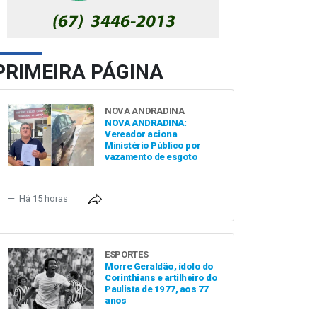
PRIMEIRA PÁGINA
NOVA ANDRADINA
NOVA ANDRADINA:
Vereador aciona
Ministério Público por
vazamento de esgoto
Há 15 horas
ESPORTES
Morre Geraldão, ídolo do
Corinthians e artilheiro do
Paulista de 1977, aos 77
anos