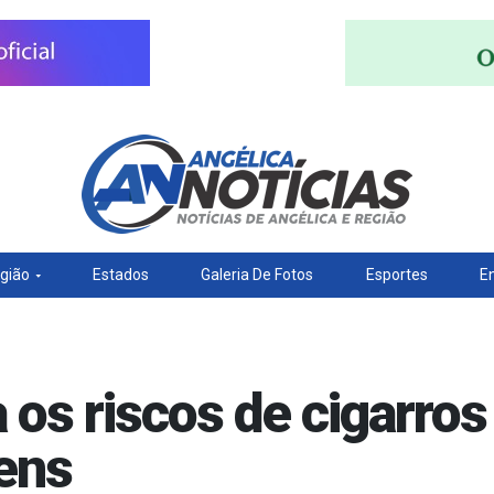
gião
Estados
Galeria De Fotos
Esportes
E
a os riscos de cigarro
ens