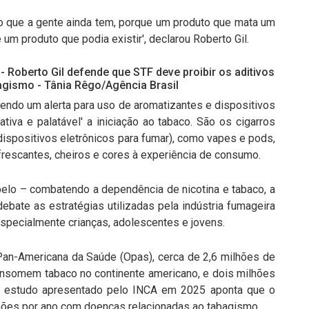
 que a gente ainda tem, porque um produto que mata um
 um produto que podia existir', declarou Roberto Gil.
- Roberto Gil defende que STF deve proibir os aditivos
bagismo - Tânia Rêgo/Agência Brasil
endo um alerta para uso de aromatizantes e dispositivos
ativa e palatável' a iniciação ao tabaco. São os cigarros
ispositivos eletrônicos para fumar), como vapes e pods,
rescantes, cheiros e cores à experiência de consumo.
lo – combatendo a dependência de nicotina e tabaco, a
bate as estratégias utilizadas pela indústria fumageira
especialmente crianças, adolescentes e jovens.
an-Americana da Saúde (Opas), cerca de 2,6 milhões de
nsomem tabaco no continente americano, e dois milhões
 Um estudo apresentado pelo INCA em 2025 aponta que o
lhões por ano com doenças relacionadas ao tabagismo.