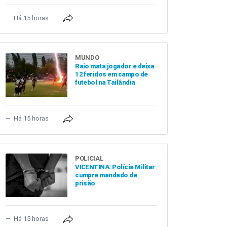
Há 15 horas
MUNDO
Raio mata jogador e deixa
12 feridos em campo de
futebol na Tailândia
Há 15 horas
POLICIAL
VICENTINA: Polícia Militar
cumpre mandado de
prisão
Há 15 horas