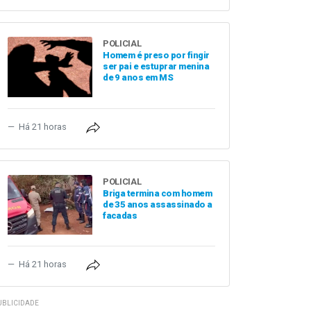
POLICIAL
Homem é preso por fingir
ser pai e estuprar menina
de 9 anos em MS
Há 21 horas
POLICIAL
Briga termina com homem
de 35 anos assassinado a
facadas
Há 21 horas
UBLICIDADE