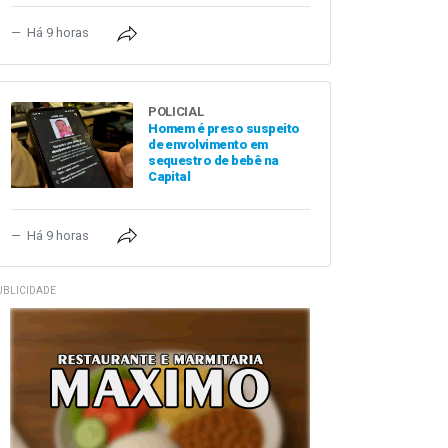
Há 9 horas
POLICIAL
Homem é preso suspeito
de envolvimento em
sequestro de bebê na
Capital
Há 9 horas
UBLICIDADE