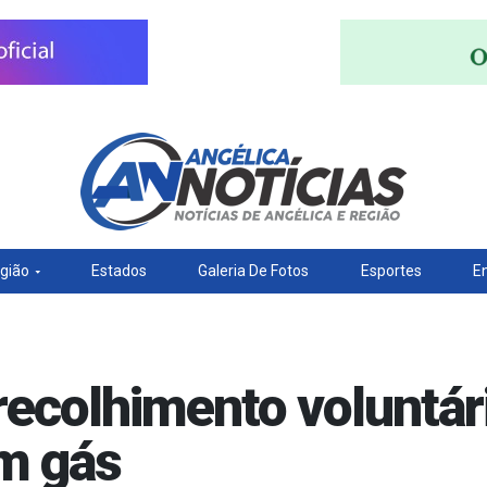
gião
Estados
Galeria De Fotos
Esportes
E
recolhimento voluntári
em gás