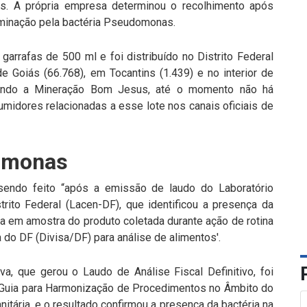
ás. A própria empresa determinou o recolhimento após
taminação pela bactéria Pseudomonas.
garrafas de 500 ml e foi distribuído no Distrito Federal
e Goiás (66.768), em Tocantins (1.439) e no interior de
gundo a Mineração Bom Jesus, até o momento não há
midores relacionadas a esse lote nos canais oficiais de
omonas
 sendo feito “após a emissão de laudo do Laboratório
trito Federal (Lacen-DF), que identificou a presença da
 em amostra do produto coletada durante ação de rotina
ia do DF (Divisa/DF) para análise de alimentos'.
a, que gerou o Laudo de Análise Fiscal Definitivo, foi
 Guia para Harmonização de Procedimentos no Âmbito do
nitária, e o resultado confirmou a presença da bactéria na