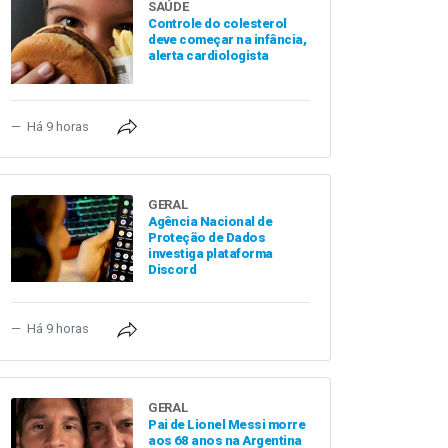
SAÚDE
Controle do colesterol
deve começar na infância,
alerta cardiologista
Há 9 horas
GERAL
Agência Nacional de
Proteção de Dados
investiga plataforma
Discord
Há 9 horas
GERAL
Pai de Lionel Messi morre
aos 68 anos na Argentina