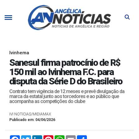
Ivinhema
Sanesul firma patrocínio de R$
150 mil ao Ivinhema F.C. para
disputa da Série D do Brasileiro
Contrato tem vigência de 12 meses e prevê divulgação da
marca da estatal junto aos torcedores e ao público que
acompanha as competições do clube
IVI NOTíCIAS/MIDIAMAX
Publicado em: 04/06/2026
Facebook
Twitter
LinkedIn
Pinterest
WhatsApp
Email
Compartilhar