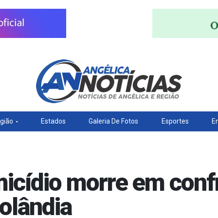
gião
Estados
Galeria De Fotos
Esportes
E
micídio morre em con
olândia