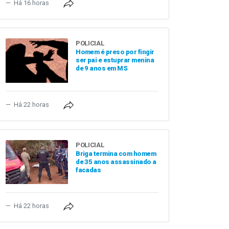
Há 16 horas
POLICIAL
Homem é preso por fingir
ser pai e estuprar menina
de 9 anos em MS
Há 22 horas
POLICIAL
Briga termina com homem
de 35 anos assassinado a
facadas
Há 22 horas