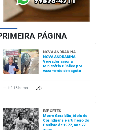
PRIMEIRA PÁGINA
NOVA ANDRADINA
NOVA ANDRADINA:
Vereador aciona
Ministério Público por
vazamento de esgoto
Há 16 horas
ESPORTES
Morre Geraldão, ídolo do
Corinthians e artilheiro do
Paulista de 1977, aos 77
anos