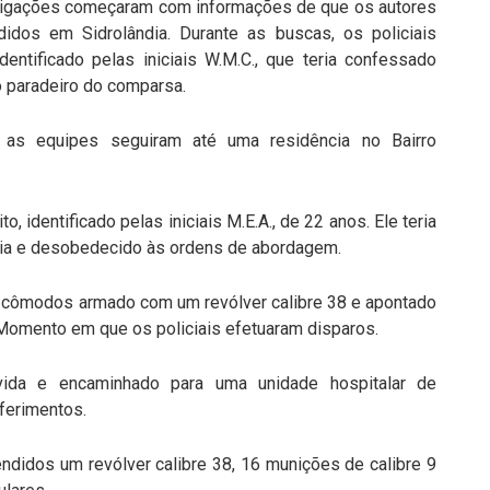
stigações começaram com informações de que os autores
idos em Sidrolândia. Durante as buscas, os policiais
dentificado pelas iniciais W.M.C., que teria confessado
o paradeiro do comparsa.
as equipes seguiram até uma residência no Bairro
o, identificado pelas iniciais M.E.A., de 22 anos. Ele teria
ência e desobedecido às ordens de abordagem.
s cômodos armado com um revólver calibre 38 e apontado
 Momento em que os policiais efetuaram disparos.
ida e encaminhado para uma unidade hospitalar de
 ferimentos.
endidos um revólver calibre 38, 16 munições de calibre 9