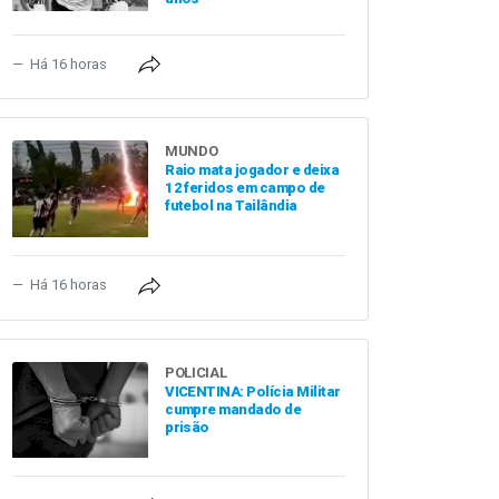
Há 16 horas
MUNDO
Raio mata jogador e deixa
12 feridos em campo de
futebol na Tailândia
Há 16 horas
POLICIAL
VICENTINA: Polícia Militar
cumpre mandado de
prisão