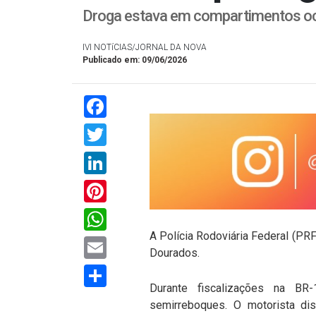
Droga estava em compartimentos oc
IVI NOTíCIAS/JORNAL DA NOVA
Publicado em: 09/06/2026
Facebook
Twitter
LinkedIn
Pinterest
WhatsApp
A Polícia Rodoviária Federal (PR
Email
Dourados.
Compartilhar
Durante fiscalizações na BR
semirreboques. O motorista d