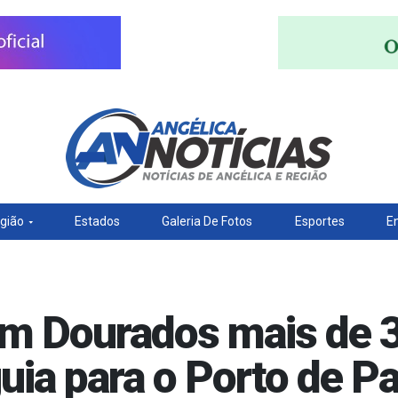
gião
Estados
Galeria De Fotos
Esportes
E
m Dourados mais de 3
uia para o Porto de P