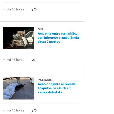
Há 16 horas
MS
Acidente entre caminhão,
caminhonete e ambulância
deixa 2 mortos
Há 16 horas
POLICIAL
Ação conjunta apreende
45 quilos de skunk em
sacas de batata
Há 16 horas