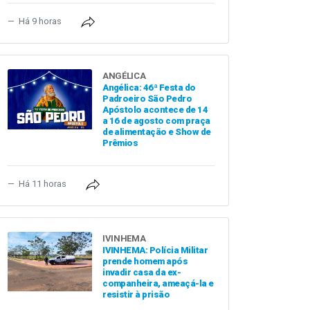
Há 9 horas
ANGÉLICA
Angélica: 46ª Festa do
Padroeiro São Pedro
Apóstolo acontece de 14
a 16 de agosto com praça
de alimentação e Show de
Prêmios
Há 11 horas
IVINHEMA
IVINHEMA: Polícia Militar
prende homem após
invadir casa da ex-
companheira, ameaçá-la e
resistir à prisão