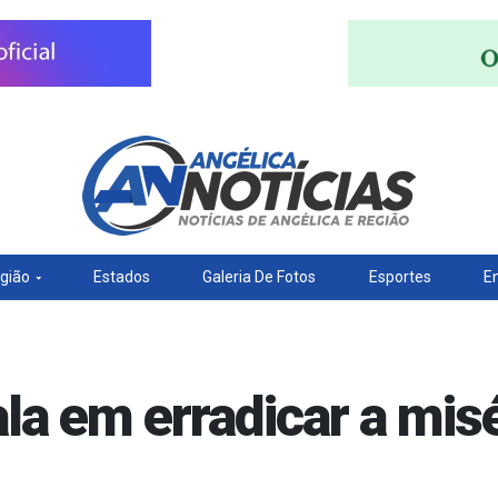
gião
Estados
Galeria De Fotos
Esportes
E
la em erradicar a misé