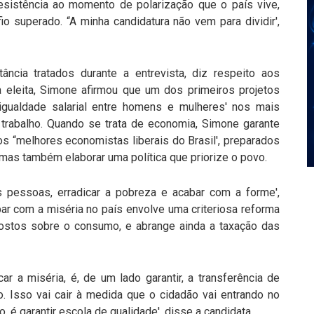
resistência ao momento de polarização que o país vive,
 superado. “A minha candidatura não vem para dividir',
cia tratados durante a entrevista, diz respeito aos
a eleita, Simone afirmou que um dos primeiros projetos
igualdade salarial entre homens e mulheres' nos mais
trabalho. Quando se trata de economia, Simone garante
s “melhores economistas liberais do Brasil', preparados
, mas também elaborar uma política que priorize o povo.
s pessoas, erradicar a pobreza e acabar com a forme',
ar com a miséria no país envolve uma criteriosa reforma
mpostos sobre o consumo, e abrange ainda a taxação das
r a miséria, é, de um lado garantir, a transferência de
. Isso vai cair à medida que o cidadão vai entrando no
, é garantir escola de qualidade', disse a candidata.