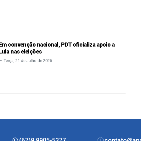
Em convenção nacional, PDT oficializa apoio a
Lula nas eleições
Terça, 21 de Julho de 2026
(67)9.9905-5377
contato@ang