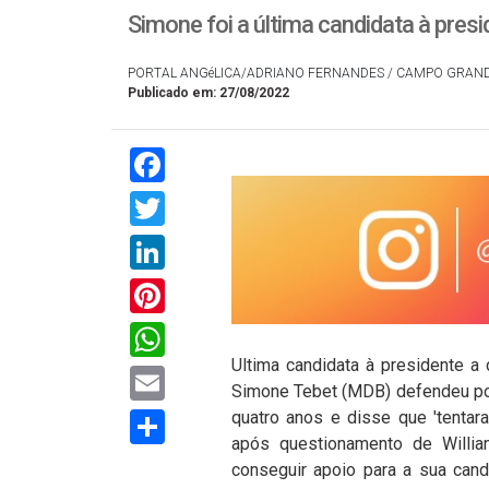
Simone foi a última candidata à presi
PORTAL ANGéLICA/ADRIANO FERNANDES / CAMPO GRAN
Publicado em: 27/08/2022
Facebook
Twitter
LinkedIn
Pinterest
WhatsApp
Ultima candidata à presidente a d
Email
Simone Tebet (MDB) defendeu polí
Compartilhar
quatro anos e disse que 'tentar
após questionamento de Willi
conseguir apoio para a sua candi