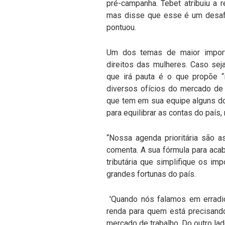
pré-campanha. Tebet atribuiu a 
mas disse que esse é um desafio
pontuou.
Um dos temas de maior importân
direitos das mulheres. Caso sej
que irá pauta é o que propõe “
diversos ofícios do mercado de 
que tem em sua equipe alguns do
para equilibrar as contas do país
“Nossa agenda prioritária são a
comenta. A sua fórmula para acab
tributária que simplifique os i
grandes fortunas do país.
'Quando nós falamos em erradica
renda para quem está precisando
mercado de trabalho. Do outro lado