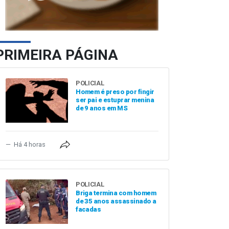
PRIMEIRA PÁGINA
POLICIAL
Homem é preso por fingir
ser pai e estuprar menina
de 9 anos em MS
Há 4 horas
POLICIAL
Briga termina com homem
de 35 anos assassinado a
facadas