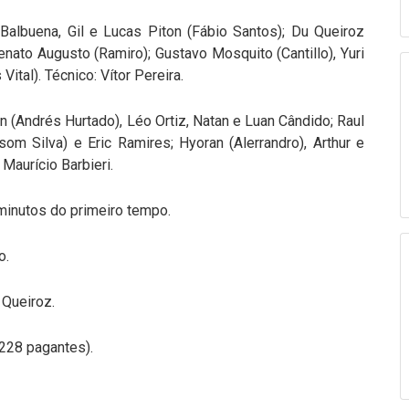
albuena, Gil e Lucas Piton (Fábio Santos); Du Queiroz
nato Augusto (Ramiro); Gustavo Mosquito (Cantillo), Yuri
tal). Técnico: Vítor Pereira.
 (Andrés Hurtado), Léo Ortiz, Natan e Luan Cândido; Raul
som Silva) e Eric Ramires; Hyoran (Alerrandro), Arthur e
 Maurício Barbieri.
minutos do primeiro tempo.
o.
Queiroz.
228 pagantes).