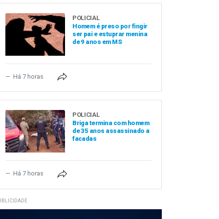
POLICIAL
Homem é preso por fingir
ser pai e estuprar menina
de 9 anos em MS
Há 7 horas
POLICIAL
Briga termina com homem
de 35 anos assassinado a
facadas
Há 7 horas
UBLICIDADE