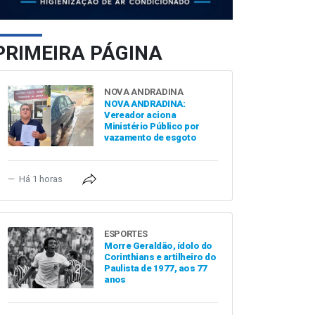
PRIMEIRA PÁGINA
NOVA ANDRADINA
NOVA ANDRADINA:
Vereador aciona
Ministério Público por
vazamento de esgoto
Há 1 horas
ESPORTES
Morre Geraldão, ídolo do
Corinthians e artilheiro do
Paulista de 1977, aos 77
anos