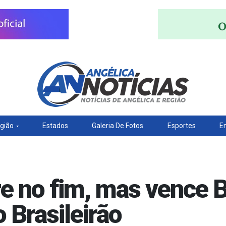
gião
Estados
Galeria De Fotos
Esportes
E
re no fim, mas vence 
 Brasileirão