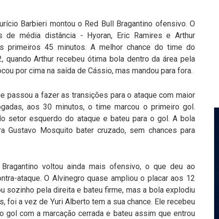
rício Barbieri montou o Red Bull Bragantino ofensivo. O
de média distância - Hyoran, Eric Ramires e Arthur
s primeiros 45 minutos. A melhor chance do time do
22, quando Arthur recebeu ótima bola dentro da área pela
tocou por cima na saída de Cássio, mas mandou para fora.
ue passou a fazer as transições para o ataque com maior
adas, aos 30 minutos, o time marcou o primeiro gol.
o setor esquerdo do ataque e bateu para o gol. A bola
ra Gustavo Mosquito bater cruzado, sem chances para
Bragantino voltou ainda mais ofensivo, o que deu ao
ontra-ataque. O Alvinegro quase ampliou o placar aos 12
 sozinho pela direita e bateu firme, mas a bola explodiu
, foi a vez de Yuri Alberto tem a sua chance. Ele recebeu
ra o gol com a marcação cerrada e bateu assim que entrou