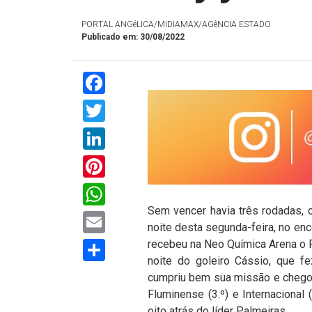
PORTAL ANGéLICA/MIDIAMAX/AGêNCIA ESTADO
Publicado em: 30/08/2022
Facebook
Twitter
LinkedIn
Pinterest
WhatsApp
Sem vencer havia três rodadas, o
Email
noite desta segunda-feira, no enc
Compartilhar
recebeu na Neo Química Arena o R
noite do goleiro Cássio, que f
cumpriu bem sua missão e chego
Fluminense (3.º) e Internacional
oito atrás do líder Palmeiras.