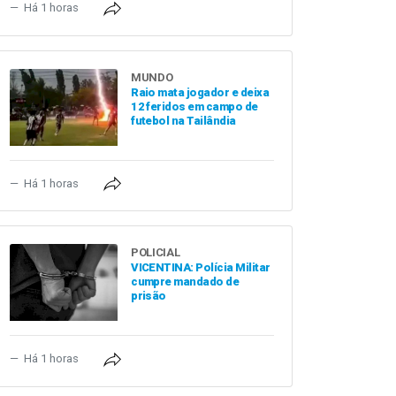
Há 1 horas
MUNDO
Raio mata jogador e deixa
12 feridos em campo de
futebol na Tailândia
Há 1 horas
POLICIAL
VICENTINA: Polícia Militar
cumpre mandado de
prisão
Há 1 horas