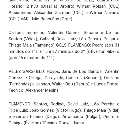
Horário: 21h30 (Brasília) Árbitro: Wilmar Roldan (COL)
Assistentes: Alexander Guzman (COL) e Wilmar Navarro
(COL) VAR: Julio Bascuñan (Chile)
Cartões amarelos: Valentín Gómez, Seoane e De los
Santos (Vélez); Gabigol, David Luiz, Léo Pereira, Pulgar e
Thiago Maia (Flamengo) GOLS FLAMENGO: Pedro (aos 31
minutos do 1°T, e 15 e 37 minutos do 2°T); Éverton Ribeiro
(aos 45 minutos do 1°T)
VÉLEZ SARSFIELD: Hoyos, Jara, De Los Santos, Valentín
Gómez e Ortega; Garayalde, Cáseres (Seoane), Orellano
(Fernández) e Janson; Walter Bou (Osorio) e Lucas Pratto.
Técnico: Alexander Medina
FLAMENGO: Santos, Rodinei, David Luiz, Léo Pereira e
Filipe Luis; João Gomes (Victor Hugo), Thiago Maia (Vidal)
e Everton Ribeiro (Diego); Arrascaeta (Pulgar), Pedro e
Gabigol (Éverton) Técnico: Dorival Júnior.