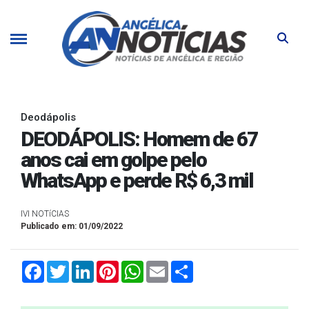
Deodápolis
DEODÁPOLIS: Homem de 67
anos cai em golpe pelo
WhatsApp e perde R$ 6,3 mil
IVI NOTíCIAS
Publicado em: 01/09/2022
Facebook
Twitter
LinkedIn
Pinterest
WhatsApp
Email
Compartilhar