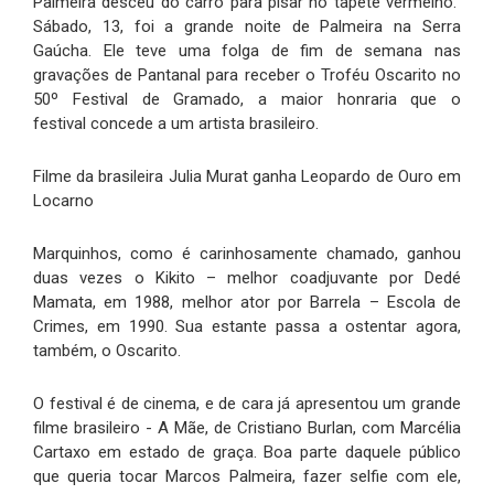
Palmeira desceu do carro para pisar no tapete vermelho.”
Sábado, 13, foi a grande noite de Palmeira na Serra
Gaúcha. Ele teve uma folga de fim de semana nas
gravações de Pantanal para receber o Troféu Oscarito no
50º Festival de Gramado, a maior honraria que o
festival concede a um artista brasileiro.
Filme da brasileira Julia Murat ganha Leopardo de Ouro em
Locarno
Marquinhos, como é carinhosamente chamado, ganhou
duas vezes o Kikito – melhor coadjuvante por Dedé
Mamata, em 1988, melhor ator por Barrela – Escola de
Crimes, em 1990. Sua estante passa a ostentar agora,
também, o Oscarito.
O festival é de cinema, e de cara já apresentou um grande
filme brasileiro - A Mãe, de Cristiano Burlan, com Marcélia
Cartaxo em estado de graça. Boa parte daquele público
que queria tocar Marcos Palmeira, fazer selfie com ele,