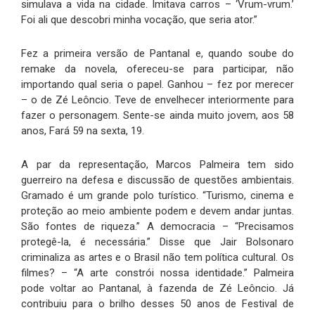
simulava a vida na cidade. Imitava carros – ‘Vrum-vrum.’
Foi ali que descobri minha vocação, que seria ator.”
Fez a primeira versão de Pantanal e, quando soube do
remake da novela, ofereceu-se para participar, não
importando qual seria o papel. Ganhou – fez por merecer
– o de Zé Leôncio. Teve de envelhecer interiormente para
fazer o personagem. Sente-se ainda muito jovem, aos 58
anos, Fará 59 na sexta, 19.
A par da representação, Marcos Palmeira tem sido
guerreiro na defesa e discussão de questões ambientais.
Gramado é um grande polo turístico. “Turismo, cinema e
proteção ao meio ambiente podem e devem andar juntas.
São fontes de riqueza.” A democracia – “Precisamos
protegê-la, é necessária.” Disse que Jair Bolsonaro
criminaliza as artes e o Brasil não tem política cultural. Os
filmes? – “A arte constrói nossa identidade.” Palmeira
pode voltar ao Pantanal, à fazenda de Zé Leôncio. Já
contribuiu para o brilho desses 50 anos de Festival de