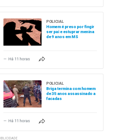
POLICIAL
Homem é preso por fingir
ser pai e estuprar menina
de 9 anos em MS
Há 11 horas
POLICIAL
Briga termina com homem
de 35 anos assassinado a
facadas
Há 11 horas
UBLICIDADE