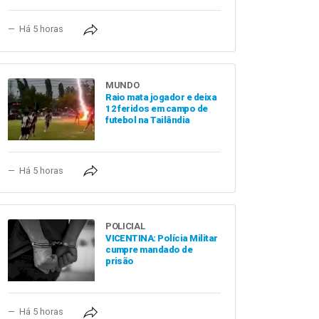
Há 5 horas
MUNDO
Raio mata jogador e deixa
12 feridos em campo de
futebol na Tailândia
Há 5 horas
POLICIAL
VICENTINA: Polícia Militar
cumpre mandado de
prisão
Há 5 horas