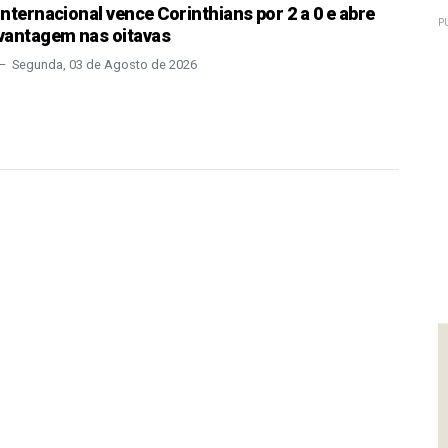
Internacional vence Corinthians por 2 a 0 e abre
P
vantagem nas oitavas
Segunda, 03 de Agosto de 2026