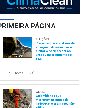
PRIMEIRA PÁGINA
ELEIÇÕES
'Desacreditar o sistema de
votação é desconvidar o
eleitor a comparecer às
urnas', diz presidente do
TSE
Há 13 horas
GERAL
Colombianas que
morreram na queda de
helicóptero eram avó, mãe
e filha