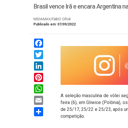
Brasil vence Irã e encara Argentina na
MIDIAMAX/FáBIO ORUê
Publicado em: 07/09/2022
Facebook
Twitter
LinkedIn
Pinterest
WhatsApp
A seleção masculina de vôlei se
Email
feira (6), em Gliwice (Polônia), o
Compartilhar
de 25/17, 25/22 e 25/23, após uma
competição.