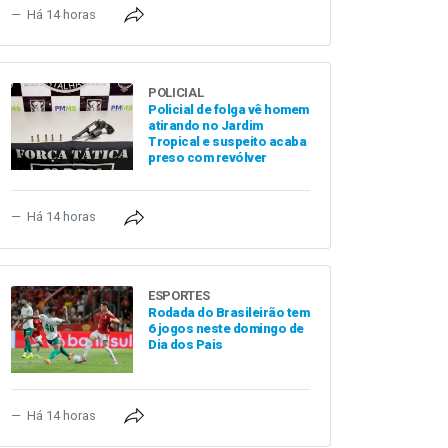
Há 14 horas
POLICIAL
Policial de folga vê homem
atirando no Jardim
Tropical e suspeito acaba
preso com revólver
Há 14 horas
ESPORTES
Rodada do Brasileirão tem
6 jogos neste domingo de
Dia dos Pais
Há 14 horas