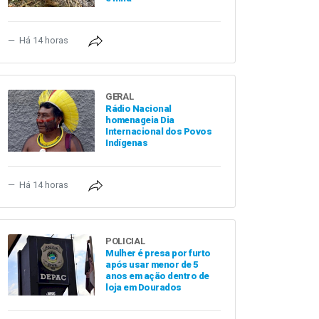
Há 14 horas
GERAL
Rádio Nacional
homenageia Dia
Internacional dos Povos
Indígenas
Há 14 horas
POLICIAL
Mulher é presa por furto
após usar menor de 5
anos em ação dentro de
loja em Dourados