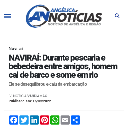
Naviraí
NAVIRAÍ: Durante pescaria e
bebedeira entre amigos, homem
cai de barco e some em rio
Ele se desequilibrou e caiu da embarcação
IVI NOTíCIAS/MIDIAMAX
Publicado em: 16/09/2022
Facebook
Twitter
LinkedIn
Pinterest
WhatsApp
Email
Compartilhar