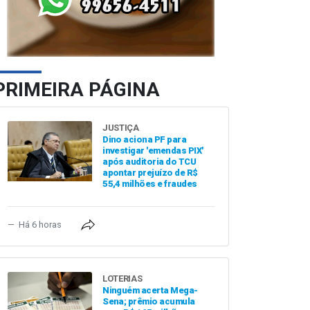
PRIMEIRA PÁGINA
JUSTIÇA
Dino aciona PF para
investigar 'emendas PIX'
após auditoria do TCU
apontar prejuízo de R$
55,4 milhões e fraudes
Há 6 horas
LOTERIAS
Ninguém acerta Mega-
Sena; prêmio acumula