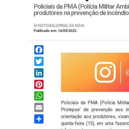
Policiais da PMA (Polícia Militar Am
produtores na prevenção de incêndio
IVI NOTíCIAS/JORNAL DA NOVA
Publicado em: 16/09/2022
Facebook
Twitter
LinkedIn
Pinterest
WhatsApp
Policiais da PMA (Polícia Milit
Email
Prolepse' de prevenção aos in
Compartilhar
orientação aos produtores, visa
quinta-feira (15), em uma fazen