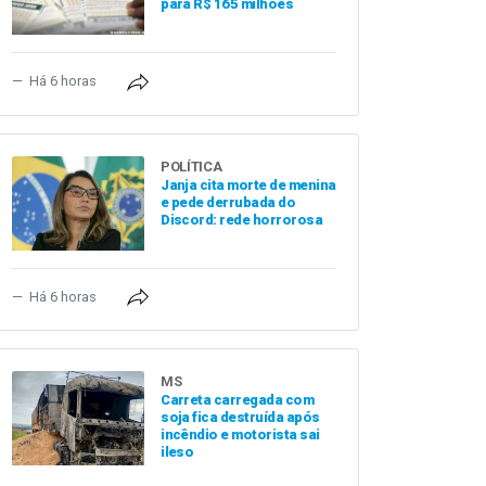
para R$ 165 milhões
Há 6 horas
POLÍTICA
Janja cita morte de menina
e pede derrubada do
Discord: rede horrorosa
Há 6 horas
MS
Carreta carregada com
soja fica destruída após
incêndio e motorista sai
ileso