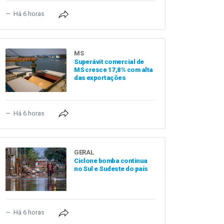
Há 6 horas
MS
Superávit comercial de
MS cresce 17,8% com alta
das exportações
Há 6 horas
GERAL
Ciclone bomba continua
no Sul e Sudeste do país
Há 6 horas