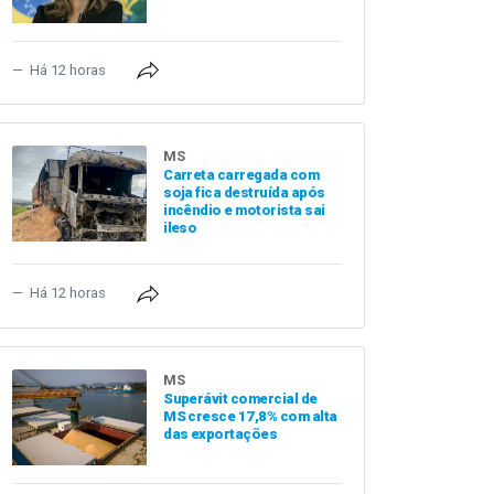
Há 12 horas
MS
Carreta carregada com
soja fica destruída após
incêndio e motorista sai
ileso
Há 12 horas
MS
Superávit comercial de
MS cresce 17,8% com alta
das exportações