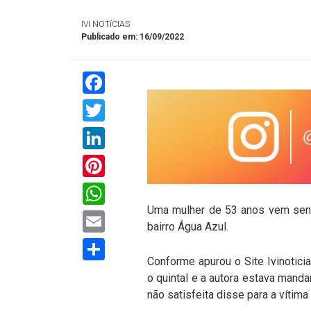
IVI NOTíCIAS
Publicado em: 16/09/2022
Facebook
Twitter
LinkedIn
Pinterest
WhatsApp
Uma mulher de 53 anos vem sendo
Email
bairro Água Azul.
Compartilhar
Conforme apurou o Site Ivinoticia
o quintal e a autora estava manda
não satisfeita disse para a vítima 