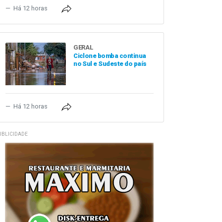
Há 12 horas
GERAL
Ciclone bomba continua
no Sul e Sudeste do país
Há 12 horas
UBLICIDADE