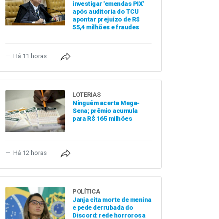
investigar 'emendas PIX'
após auditoria do TCU
apontar prejuízo de R$
55,4 milhões e fraudes
Há 11 horas
LOTERIAS
Ninguém acerta Mega-
Sena; prêmio acumula
para R$ 165 milhões
Há 12 horas
POLÍTICA
Janja cita morte de menina
e pede derrubada do
Discord: rede horrorosa