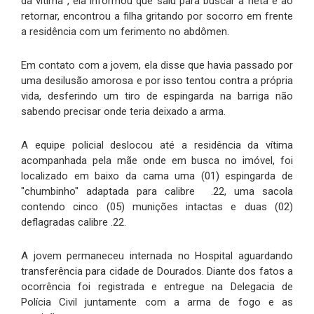
da vítima , ela informou que saiu para buscar a neta e ao
retornar, encontrou a filha gritando por socorro em frente
a residência com um ferimento no abdômen.
Em contato com a jovem, ela disse que havia passado por
uma desilusão amorosa e por isso tentou contra a própria
vida, desferindo um tiro de espingarda na barriga não
sabendo precisar onde teria deixado a arma.
A equipe policial deslocou até a residência da vítima
acompanhada pela mãe onde em busca no imóvel, foi
localizado em baixo da cama uma (01) espingarda de
"chumbinho" adaptada para calibre .22, uma sacola
contendo cinco (05) munições intactas e duas (02)
deflagradas calibre .22.
A jovem permaneceu internada no Hospital aguardando
transferência para cidade de Dourados. Diante dos fatos a
ocorrência foi registrada e entregue na Delegacia de
Polícia Civil juntamente com a arma de fogo e as