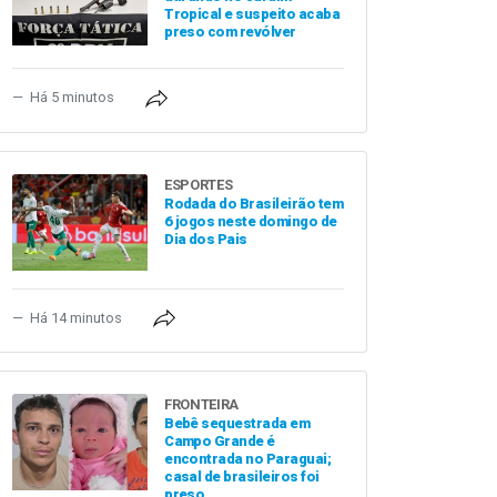
Tropical e suspeito acaba
preso com revólver
Há 5 minutos
ESPORTES
Rodada do Brasileirão tem
6 jogos neste domingo de
Dia dos Pais
Há 14 minutos
FRONTEIRA
Bebê sequestrada em
Campo Grande é
encontrada no Paraguai;
casal de brasileiros foi
preso