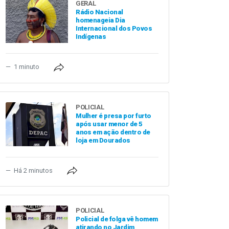
GERAL
Rádio Nacional
homenageia Dia
Internacional dos Povos
Indígenas
1 minuto
POLICIAL
Mulher é presa por furto
após usar menor de 5
anos em ação dentro de
loja em Dourados
Há 2 minutos
POLICIAL
Policial de folga vê homem
atirando no Jardim