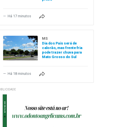
Há 17 minutos
MS
Dia dos Pais será de
calorão, mas frente fria
pode trazer chuva para
Mato Grosso do Sul
Há 18 minutos
UBLICIDADE