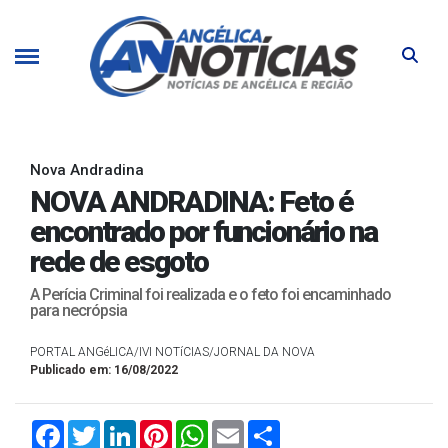
Nova Andradina
NOVA ANDRADINA: Feto é
encontrado por funcionário na
rede de esgoto
A Perícia Criminal foi realizada e o feto foi encaminhado
para necrópsia
PORTAL ANGéLICA/IVI NOTíCIAS/JORNAL DA NOVA
Publicado em: 16/08/2022
Facebook
Twitter
LinkedIn
Pinterest
WhatsApp
Email
Compartilhar