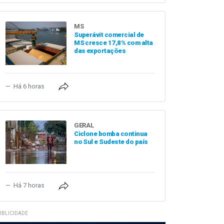
MS
Superávit comercial de
MS cresce 17,8% com alta
das exportações
Há 6 horas
GERAL
Ciclone bomba continua
no Sul e Sudeste do país
Há 7 horas
UBLICIDADE