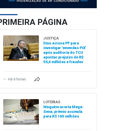
PRIMEIRA PÁGINA
JUSTIÇA
Dino aciona PF para
investigar 'emendas PIX'
após auditoria do TCU
apontar prejuízo de R$
55,4 milhões e fraudes
Há 6 horas
LOTERIAS
Ninguém acerta Mega-
Sena; prêmio acumula
para R$ 165 milhões