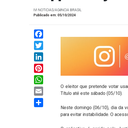
IVI NOTíCIAS/AGêNCIA BRASIL
Publicado em: 05/10/2024
Facebook
Twitter
LinkedIn
Pinterest
WhatsApp
O eleitor que pretende votar usan
Email
Título até este sábado (05/10).
Compartilhar
Neste domingo (06/10), dia da v
para evitar instabilidade. O aces