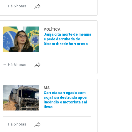
Há 6 horas
POLÍTICA
Janja cita morte de menina
e pede derrubada do
Discord: rede horrorosa
Há 6 horas
MS
Carreta carregada com
soja fica destruída após
incêndio e motorista sai
ileso
Há 6 horas