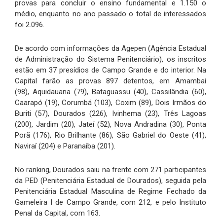
provas para concluir o ensino fundamental e 1.150 o
médio, enquanto no ano passado o total de interessados
foi 2.096.
De acordo com informações da Agepen (Agência Estadual
de Administração do Sistema Penitenciário), os inscritos
estão em 37 presídios de Campo Grande e do interior. Na
Capital farão as provas 897 detentos, em Amambai
(98), Aquidauana (79), Bataguassu (40), Cassilândia (60),
Caarapó (19), Corumbá (103), Coxim (89), Dois Irmãos do
Buriti (57), Dourados (226), Ivinhema (23), Três Lagoas
(200), Jardim (20), Jateí (52), Nova Andradina (30), Ponta
Porã (176), Rio Brilhante (86), São Gabriel do Oeste (41),
Naviraí (204) e Paranaíba (201).
No ranking, Dourados saiu na frente com 271 participantes
da PED (Penitenciária Estadual de Dourados), seguida pela
Penitenciária Estadual Masculina de Regime Fechado da
Gameleira I de Campo Grande, com 212, e pelo Instituto
Penal da Capital, com 163.