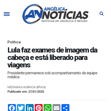
Política
Lula faz exames de imagem da
cabeça e está liberado para
viagens
Presidente permanece sob acompanhamento da equipe
médica
MIDIAMAX/AGêNCIA BRASIL
Publicado em: 27/01/2025
Facebook
Twitter
LinkedIn
Pinterest
WhatsApp
Email
Compartilhar