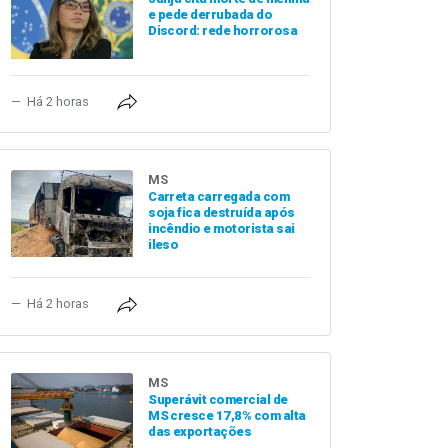
e pede derrubada do
Discord: rede horrorosa
Há 2 horas
MS
Carreta carregada com
soja fica destruída após
incêndio e motorista sai
ileso
Há 2 horas
MS
Superávit comercial de
MS cresce 17,8% com alta
das exportações