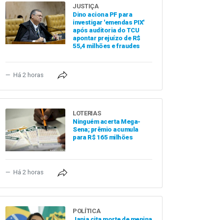
JUSTIÇA
Dino aciona PF para
investigar 'emendas PIX'
após auditoria do TCU
apontar prejuízo de R$
55,4 milhões e fraudes
Há 2 horas
LOTERIAS
Ninguém acerta Mega-
Sena; prêmio acumula
para R$ 165 milhões
Há 2 horas
POLÍTICA
Janja cita morte de menina