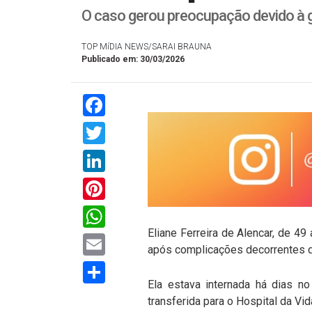
O caso gerou preocupação devido à g
TOP MíDIA NEWS/SARAI BRAUNA
Publicado em: 30/03/2026
Facebook
Twitter
LinkedIn
Pinterest
WhatsApp
Eliane Ferreira de Alencar, de 4
Email
após complicações decorrentes d
Compartilhar
Ela estava internada há dias n
transferida para o Hospital da V