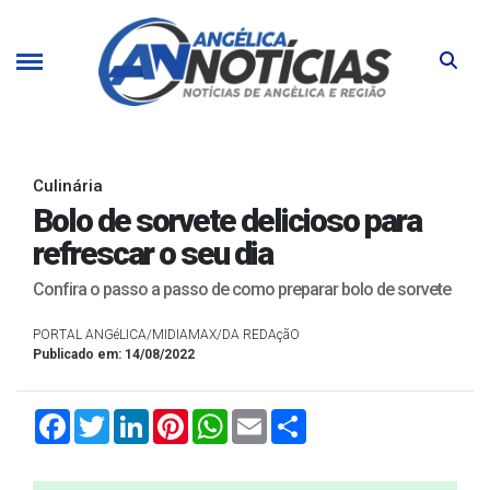
Culinária
Bolo de sorvete delicioso para
refrescar o seu dia
Confira o passo a passo de como preparar bolo de sorvete
PORTAL ANGéLICA/MIDIAMAX/DA REDAçãO
Publicado em: 14/08/2022
Facebook
Twitter
LinkedIn
Pinterest
WhatsApp
Email
Compartilhar