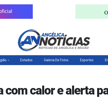
gião
Estados
Galeria De Fotos
Esportes
E
com calor e alerta p