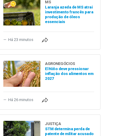
MS
Laranja azeda de MS atrai
investimento francês para
produção de óleos
essenciais
Há 23 minutos
AGRONEGÓCIOS
El Niño deve pressionar
inflação dos alimentos em
2027
Há 26 minutos
JUSTIÇA
STM determina perda de
patente de militar acusado