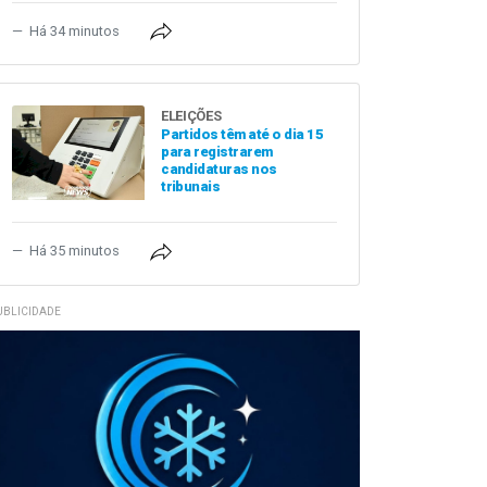
Há 34 minutos
ELEIÇÕES
Partidos têm até o dia 15
para registrarem
candidaturas nos
tribunais
Há 35 minutos
UBLICIDADE