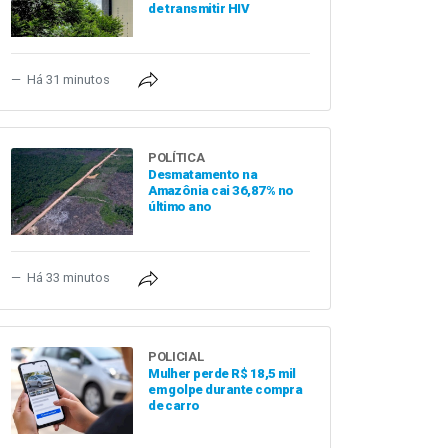
de transmitir HIV
Há 31 minutos
POLÍTICA
Desmatamento na
Amazônia cai 36,87% no
último ano
Há 33 minutos
POLICIAL
Mulher perde R$ 18,5 mil
em golpe durante compra
de carro